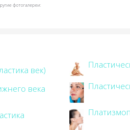
Другие фотогалереи:
Пластичес
ластика век)
Пластичес
ижнего века
Платизмоп
астика