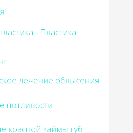
я
ка - Пластика
нг
ское лечение облысения
е потливости
е красной каймы губ