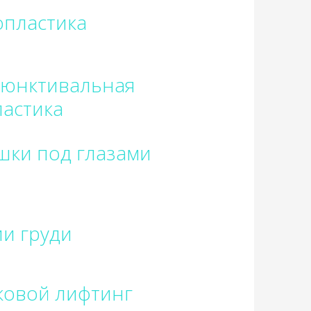
пластика
ъюнктивальная
астика
шки под глазами
и груди
ковой лифтинг