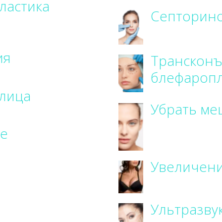
ластика
Септорино
ия
Транскон
блефаропл
 лица
Убрать ме
е
Увеличени
Ультразву