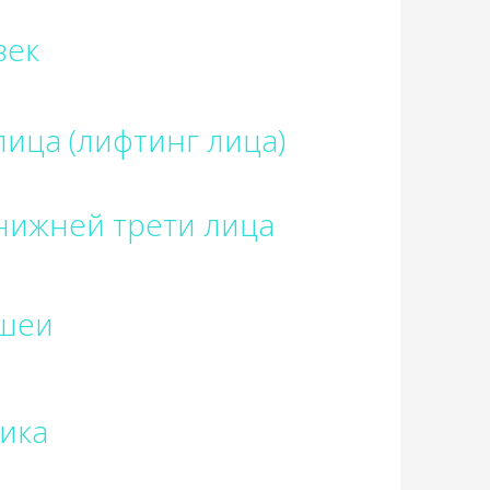
век
лица (лифтинг лица)
нижней трети лица
 шеи
ика