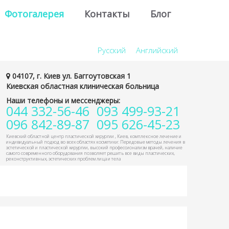
Фотогалерея
Контакты
Блог
Русский
Английский
04107, г. Киев ул. Баггоутовская 1
Киевская областная клиническая больница
Наши телефоны и мессенджеры:
044 332-56-46
093 499-93-21
096 842-89-87
095 626-45-23
Киевский областной центр пластической хирургии , Киев, комплексное лечение и
индивидуальный подход во всех областях косметики: Передовые методы лечения в
эстетической и пластической хирургии, высокий професcионализм врачей, наличие
самого современного оборудования позволяет решить все виды пластических,
реконструктивных, эстетических проблем лица и тела