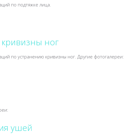
аций по подтяжке лица.
 кривизны ног
аций по устранению кривизны ног. Другие фотогалереи:
реи:
ия ушей