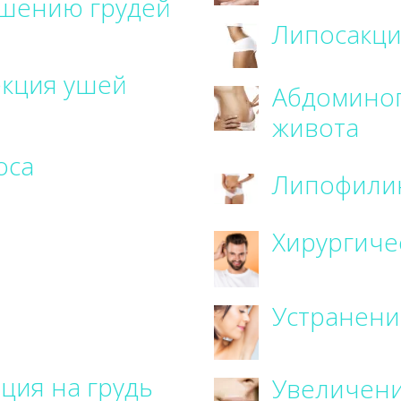
шению грудей
Липосакци
екция ушей
Абдоминопласти
живота
оса
Липофили
Хирургиче
Устранени
ция на грудь
Увеличени