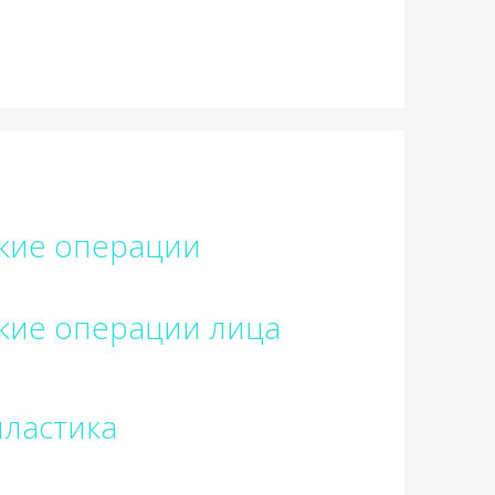
кие операции
кие операции лица
ластика