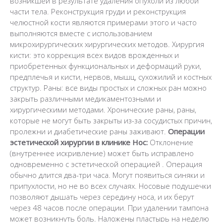
возникшей в результате удаления опухоли из любой
части тела. Реконструкция груди и реконструкция
челюстной кости являются примерами этого и часто
выполняются вместе с использованием
микрохирургических хирургических методов.
Хирургия
кисти: это коррекция всех видов врожденных и
приобретенных функциональных и деформаций руки,
предплечья и кисти, нервов, мышц, сухожилий и костных
структур.
Раны: все виды простых и сложных ран можно
закрыть различными медикаментозными и
хирургическими методами. Хронические раны, раны,
которые не могут быть закрыты из-за сосудистых причин,
пролежни и диабетические раны заживают.
Операции
эстетической хирургии в клинике
Нос:
Отклонение
(внутреннее искривление) может быть исправлено
одновременно с
эстетической операцией
. Операция
обычно длится два-три часа. Могут появиться синяки и
припухлости, но не во всех случаях. Носовые подушечки
позволяют дышать через середину носа, и их берут
через 48 часов после операции. При удалении тампона
может возникнуть боль. Наложены пластырь на неделю