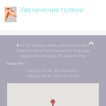
Увеличение голени
04107, Украина, Киев, ул.Боггоутовская 1
Киевская областная клиническая больница
Хирургический корпус N2, второй этаж.
Наши тел.:
044 332-56-46
093 499-93-21
096 842-89-87
095 626-45-23