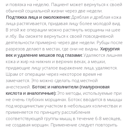
и повязка на неделю. Пациент может вернуться к своей
обычной социальной жизни через две недели.
Подтяжка лица и омоложение:
Дряблая и дряблая кожа
лица растягивается, придавая лицу более молодой вид.
В этой же операции можно растянуть морщины на шее
и лбу. Вы сможете вернуться к своей повседневной
деятельности примерно через две недели. Рубцы после
разрезов делают в местах, где они не видны.
Хирургия
век и удаление мешков под глазами:
Удаляются лишняя
кожа и жир на нижних и верхних веках, а мешки,
придающие лицу усталое выражение лица, удаляются.
Шрам от операции через некоторое время не
замечается. Это можно сделать под местной
анестезией.
Ботокс и наполнители (гиалуроновая
кислота и аналогичные):
Это методы, используемые при
не очень глубоких морщинах. Ботокс вводится в мышцы
под морщинистым участком в небольших количествах и
применяется по принципу расслабления
соответствующей группы мышц в течение 6-8 месяцев,
не создавая морщин. Применение следует повторить