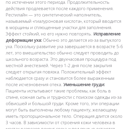
по истечении этого периода. Продолжительность
действия продлевается после каждого применения.
Рестилайн — это синтетический наполнитель,
называемый «гиалуроновая кислота», который вводится
в морщины и сплющенные участки для заполнения.
Эффект стойкий, но его нужно повторять.
Исправление
деформации уха:
Обычно это делается из-за выпуклого
уха. Поскольку развитие уха завершается в возрасте 5-6
лет, это вмешательство обычно следует проводить до
школьного возраста. Это двухчасовая процедура под
местной анестезией. Через 1-2 дня после закрытия
следует открытая повязка. Положительный эффект
наблюдается сразу и становится более выраженным
после исчезновения отека.
Уменьшение груди:
Пациенты испытывают такие проблемы, как боль в
спине, кожная сыпь и трудности с поиском одежды из-за
обвисшей и большой груди. Кроме того, эти операции
могут быть выполнены любому пациенту, желающему
иметь пропорциональное тело. Операция длится около
3 часов. В зависимости от строения кожи человека в
местах разрезов вокруг соска и под грудью остаются