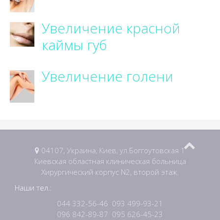
Увеличение красной
каймы губ
Увеличение голени
04107, Украина, Киев, ул.Боггоутовская 1
Киевская областная клиническая больница
Хирургический корпус N2, второй этаж.
Наши тел.:
044 332-56-46
093 499-93-21
096 842-89-87
095 626-45-23