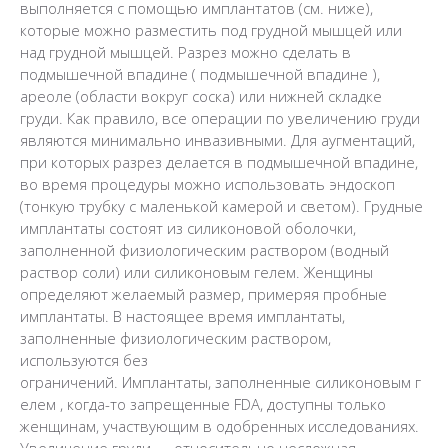
выполняется с помощью имплантатов (см. ниже),
которые можно разместить под грудной мышцей или
над грудной мышцей. Разрез можно сделать в
подмышечной
впадине
(
подмышечной впадине
),
ареоле (области вокруг соска) или нижней складке
груди. Как правило, все операции по увеличению груди
являются минимально инвазивными. Для аугментаций,
при которых разрез делается в подмышечной впадине,
во время процедуры можно использовать эндоскоп
(тонкую трубку с маленькой камерой и светом).
Грудные
имплантаты состоят из силиконовой оболочки,
заполненной физиологическим раствором (водный
раствор соли) или силиконовым гелем. Женщины
определяют желаемый размер, примеряя пробные
имплантаты. В настоящее время имплантаты,
заполненные физиологическим раствором,
используются без
ограничений. Имплантаты, заполненные силиконовым г
елем , когда-то запрещенные FDA, доступны только
женщинам, участвующим в одобренных исследованиях.