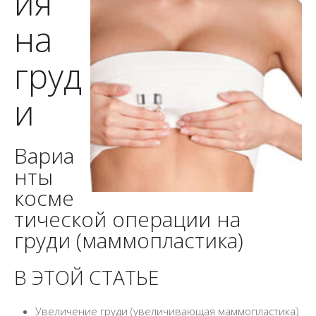
ия
на
груд
и
Вариа
нты
косме
тической операции на
груди (маммопластика)
В ЭТОЙ СТАТЬЕ
Увеличение груди (увеличивающая маммопластика)