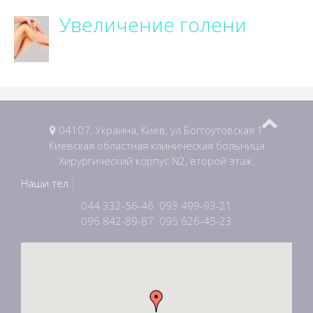
Увеличение голени
04107, Украина, Киев, ул.Боггоутовская 1
Киевская областная клиническая больница
Хирургический корпус N2, второй этаж.
Наши тел.:
044 332-56-46
093 499-93-21
096 842-89-87
095 626-45-23