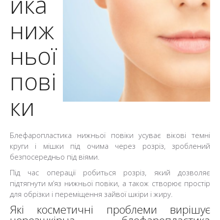
ика
ниж
ньої
пові
ки
Блефаропластика нижньої повіки усуває вікові темні
круги і мішки під очима через розріз, зроблений
безпосередньо під віями.
Під час операції робиться розріз, який дозволяє
підтягнути м’яз нижньої повіки, а також створює простір
для обрізки і переміщення зайвої шкіри і жиру.
Які косметичні проблеми вирішує