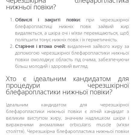
черезшкірна блефаропластика
нижньої повіки?
Обвислі і закриті повіки:
при черезшкірної
блефаропластиці нижніх повік зайвий жир
видаляється, а шкіра очі і м’язи переміщаються, щоб
поліпшити тонус нижніх повік і їх герметичність.
Старіння і втома очей:
видалення зайвого жиру за
допомогою черезшкірної блефаропластики нижньої
повіки омолоджує область під очима, забезпечуючи
більш молодий і здоровий вигляд.
Хто є ідеальним кандидатом для
процедури черезшкірної
блефаропластики нижньої повіки?
Ідеальним кандидатом для черезшкірної
блефаропластики нижньої повіки є літній кандидат з
великим виступом жиру, значним надлишком шкіри і
вираженими аномаліями orbicularis muscle (м’язи
століття). Черезшкірна блефаропластика нижньої повіки