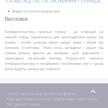
3-4 МІСЯЦІ ПІСЛЯ ЛІКУВАННЯ І ПІЗНІШЕ
Видно остаточні результати
Висновок
Блефаропластика нижньої повіки – це операція на
нижній повіці, призначена для омолодження шкіри під
очима і особи шляхом зміни шкіри, жиру і м’язів під
нижніми століттями. Темні кола, западини і мішки під
очима можна звести до мінімуму, щоб відновити і
омолодити загальний вигляд. Результати нижньої
блефаропластики є негайними і постійними, але з часом
вони будуть схильні до старіння.
04107, Україна, Київ, вул.Боггоутівська 1
Київська обласна клінічна лікарня Хірургічний корпус
№2, другий поверх.