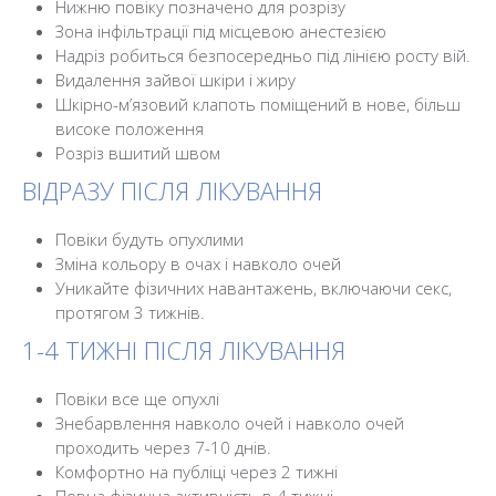
Нижню повіку позначено для розрізу
Зона інфільтрації під місцевою анестезією
Надріз робиться безпосередньо під лінією росту вій.
Видалення зайвої шкіри і жиру
Шкірно-м’язовий клапоть поміщений в нове, більш
високе положення
Розріз вшитий швом
ВІДРАЗУ ПІСЛЯ ЛІКУВАННЯ
Повіки будуть опухлими
Зміна кольору в очах і навколо очей
Уникайте фізичних навантажень, включаючи секс,
протягом 3 тижнів.
1-4 ТИЖНІ ПІСЛЯ ЛІКУВАННЯ
Повіки все ще опухлі
Знебарвлення навколо очей і навколо очей
проходить через 7-10 днів.
Комфортно на публіці через 2 тижні