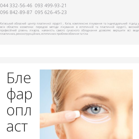
044 332-56-46
093 499-93-21
096 842-89-87
095 626-45-23
Київський обласний центр пластичної хірургії , Київ, комплексне лікування та індивідуальний підхід у
всіх областях косметики: передові методи лікування в естетичній та пластичній хірургії, високий
професійний рівень лікарів, наявність самого сучасного обладнання дозволяє вирішити всі види
пластичних, реконструкційних, естетичних проблем обличчя та тіла
Бле
фар
опл
аст