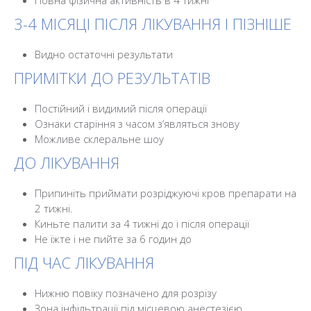
Повна фізична активність в 4 тижні
3-4 МІСЯЦІ ПІСЛЯ ЛІКУВАННЯ І ПІЗНІШЕ
Видно остаточні результати
ПРИМІТКИ ДО РЕЗУЛЬТАТІВ
Постійний і видимий після операції
Ознаки старіння з часом з’являться знову
Можливе склеральне шоу
ДО ЛІКУВАННЯ
Припиніть приймати розріджуючі кров препарати на
2 тижні.
Киньте палити за 4 тижні до і після операції
Не їжте і не пийте за 6 годин до
ПІД ЧАС ЛІКУВАННЯ
Нижню повіку позначено для розрізу
Зона інфільтрації під місцевою анестезією