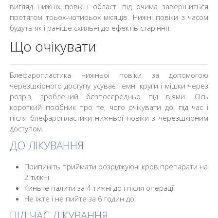
вигляд нижніх повік і області під очима завершиться
протягом трьох-чотирьох місяців. Нижні повіки з часом
будуть як і раніше схильні до ефектів старіння.
Що очікувати
Блефаропластика нижньої повіки за допомогою
черезшкірного доступу усуває темні круги і мішки через
розріз, зроблений безпосередньо під віями. Ось
короткий посібник про те, чого очікувати до, під час і
після блефаропластики нижньої повіки з черезшкірним
доступом.
ДО ЛІКУВАННЯ
Припиніть приймати розріджуючі кров препарати на
2 тижні.
Киньте палити за 4 тижні до і після операції
Не їжте і не пийте за 6 годин до
ПІД ЧАС ЛІКУВАННЯ