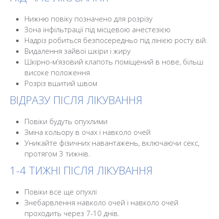
Нижню повіку позначено для розрізу
Зона інфільтрації під місцевою анестезією
Надріз робиться безпосередньо під лінією росту вій.
Видалення зайвої шкіри і жиру
Шкірно-м’язовий клапоть поміщений в нове, більш
високе положення
Розріз вшитий швом
ВІДРАЗУ ПІСЛЯ ЛІКУВАННЯ
Повіки будуть опухлими
Зміна кольору в очах і навколо очей
Уникайте фізичних навантажень, включаючи секс,
протягом 3 тижнів.
1-4 ТИЖНІ ПІСЛЯ ЛІКУВАННЯ
Повіки все ще опухлі
Знебарвлення навколо очей і навколо очей
проходить через 7-10 днів.