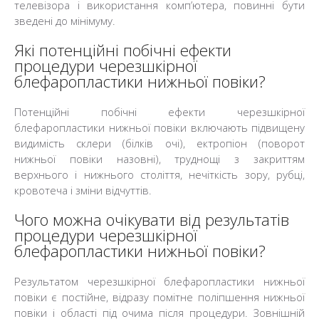
телевізора і використання комп’ютера, повинні бути
зведені до мінімуму.
Які потенційні побічні ефекти
процедури черезшкірної
блефаропластики нижньої повіки?
Потенційні побічні ефекти черезшкірної
блефаропластики нижньої повіки включають підвищену
видимість склери (білків очі), ектропіон (поворот
нижньої повіки назовні), труднощі з закриттям
верхнього і нижнього століття, нечіткість зору, рубці,
кровотеча і зміни відчуттів.
Чого можна очікувати від результатів
процедури черезшкірної
блефаропластики нижньої повіки?
Результатом черезшкірної блефаропластики нижньої
повіки є постійне, відразу помітне поліпшення нижньої
повіки і області під очима після процедури. Зовнішній