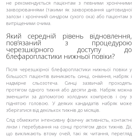
не рекомендується пацієнтам з певними хронічними
захворюваннями (такими як захворювання щитовидної
залози і хронічний синдром сухого ока) або пацієнтам з
витріщеними очима.
Який середній рівень відновлення,
пов’язаний з процедурою
черезшкірного доступу до
блефаропластики нижньої повіки?
Після черезшкірної блефаропластики нижньої повіки у
більшості пацієнтів виникають синці, оніміння, набряк і
надмірне сльозотеча. Синці зазвичай проходять
протягом одного тижня або десяти днів. Набряк можна
зменшити за допомогою холодних компресів і сну з
піднятою головою. У деяких кандидатів набряк може
зберігатися від декількох тижнів до місяців.
Слід обмежити інтенсивну фізичну активність, контактні
лінзи і перебування на сонці протягом двох тижнів. Дії,
що викликають втому очей, такі як читання, перегляд