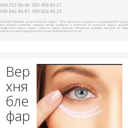
044 332-56-46
093 499-93-21
096 842-89-87
095 626-45-23
Київський обласний центр пластичної хірургії , Київ, комплексне лікування та індивідуальний підхід у
всіх областях косметики: передові методи лікування в естетичній та пластичній хірургії, високий
професійний рівень лікарів, наявність самого сучасного обладнання дозволяє вирішити всі види
пластичних, реконструкційних, естетичних проблем обличчя та тіла
Вер
хня
бле
фар