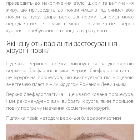
призводить до накопичення в’ялої шкіри та випинання
жиру, що призводить до появи «мішків під очима» або
появи каптуру. шкіра верхньої повіки. Ця риса може
передаватися в сім’ях і може посилюватися через
куріння, перебування на сонці та втрату ваги.
Які існують варіанти застосування
хірургії повік?
Підтяжка верхньої повіки виконується за допомогою
верхньої блефаропластики. Верхня блефаропластика –
це хірургічна процедура, що виконується під місцевою
анестезією пластичним хірургом Романом Левицьким.
Верхня блефаропластика – це кваліфікована процедура,
і ми рекомендуємо вам вибрати хірурга, який пройшов
повну програму навчання косметичної хірургії.
Підтяжка повік методом верхньої блефаропластики