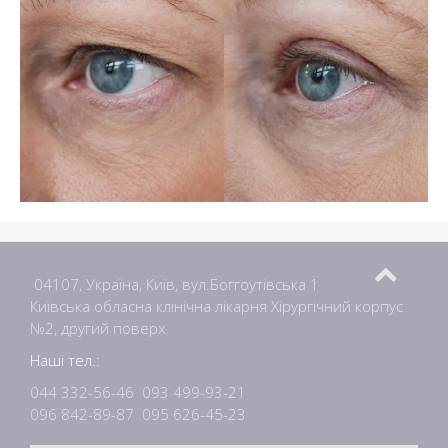
04107, Україна, Київ, вул.Боггоутівська 1
Київська обласна клінічна лікарня Хірургічний корпус
№2, другий поверх.
Наші тел.:
044 332-56-46
093 499-93-21
096 842-89-87
095 626-45-23