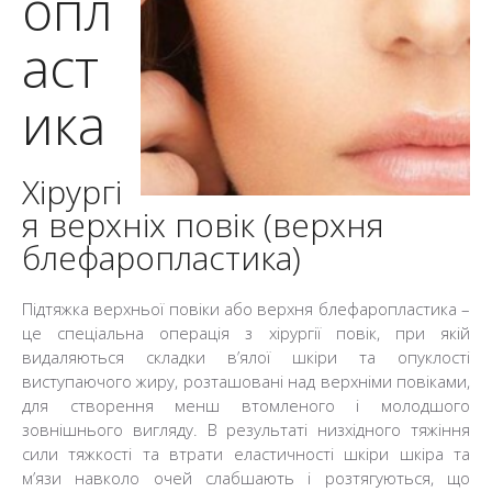
опл
аст
ика
Хірургі
я верхніх повік (верхня
блефаропластика)
Підтяжка верхньої повіки або верхня блефаропластика –
це спеціальна операція з хірургії повік, при якій
видаляються складки в’ялої шкіри та опуклості
виступаючого жиру, розташовані над верхніми повіками,
для створення менш втомленого і молодшого
зовнішнього вигляду. В результаті низхідного тяжіння
сили тяжкості та втрати еластичності шкіри шкіра та
м’язи навколо очей слабшають і розтягуються, що