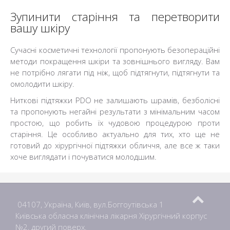
Зупинити старіння та перетворити
вашу шкіру
Сучасні косметичні технології пропонують безопераційні
методи покращення шкіри та зовнішнього вигляду. Вам
не потрібно лягати під ніж, щоб підтягнути, підтягнути та
омолодити шкіру.
Ниткові підтяжки PDO не залишають шрамів, безболісні
та пропонують негайні результати з мінімальним часом
простою, що робить їх чудовою процедурою проти
старіння. Це особливо актуально для тих, хто ще не
готовий до хірургічної підтяжки обличчя, але все ж таки
хоче виглядати і почуватися молодшим.
04107, Україна, Київ, вул.Боггоутівська 1
Київська обласна клінічна лікарня Хірургічний корпус
№2, другий поверх.