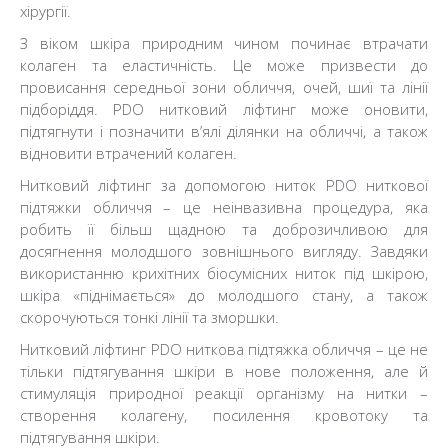
хірургії.
З віком шкіра природним чином починає втрачати
колаген та еластичність. Це може призвести до
провисання середньої зони обличчя, очей, шиї та лінії
підборіддя. PDO нитковий ліфтинг може оновити,
підтягнути і позначити в’ялі ділянки на обличчі, а також
відновити втрачений колаген.
Нитковий ліфтинг за допомогою ниток PDO ниткової
підтяжки обличчя – це неінвазивна процедура, яка
робить її більш щадною та доброзичливою для
досягнення молодшого зовнішнього вигляду. Завдяки
використанню крихітних біосумісних ниток під шкірою,
шкіра «піднімається» до молодшого стану, а також
скорочуються тонкі лінії та зморшки.
Нитковий ліфтинг PDO ниткова підтяжка обличчя – це не
тільки підтягування шкіри в нове положення, але й
стимуляція природної реакції організму на нитки –
створення колагену, посилення кровотоку та
підтягування шкіри.