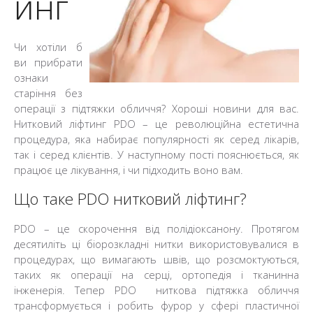
инг
Чи хотіли б
ви прибрати
ознаки
старіння без
операції з підтяжки обличчя? Хороші новини для вас.
Нитковий ліфтинг PDO – це революційна естетична
процедура, яка набирає популярності як серед лікарів,
так і серед клієнтів. У наступному пості пояснюється, як
працює це лікування, і чи підходить воно вам.
Що таке PDO нитковий ліфтинг?
PDO – це скорочення від полідіоксанону. Протягом
десятиліть ці біорозкладні нитки використовувалися в
процедурах, що вимагають швів, що розсмоктуються,
таких як операції на серці, ортопедія і тканинна
інженерія. Тепер PDO ниткова підтяжка обличчя
трансформується і робить фурор у сфері пластичної