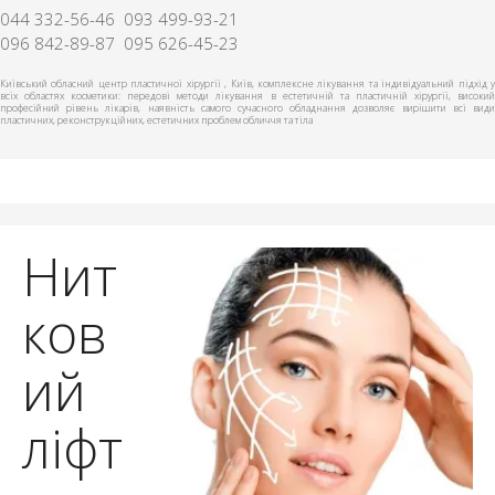
044 332-56-46
093 499-93-21
096 842-89-87
095 626-45-23
Київський обласний центр пластичної хірургії , Київ, комплексне лікування та індивідуальний підхід у
всіх областях косметики: передові методи лікування в естетичній та пластичній хірургії, високий
професійний рівень лікарів, наявність самого сучасного обладнання дозволяє вирішити всі види
пластичних, реконструкційних, естетичних проблем обличчя та тіла
Нит
ков
ий
ліфт