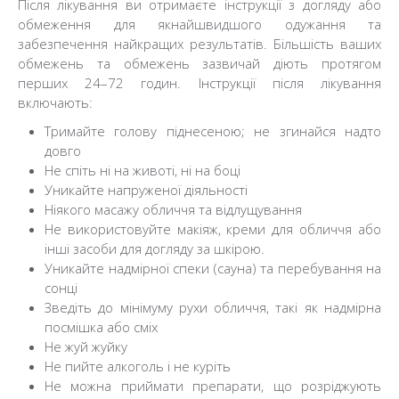
Після лікування ви отримаєте інструкції з догляду або
обмеження для якнайшвидшого одужання та
забезпечення найкращих результатів. Більшість ваших
обмежень та обмежень зазвичай діють протягом
перших 24–72 годин. Інструкції після лікування
включають:
Тримайте голову піднесеною; не згинайся надто
довго
Не спіть ні на животі, ні на боці
Уникайте напруженої діяльності
Ніякого масажу обличчя та відлущування
Не використовуйте макіяж, креми для обличчя або
інші засоби для догляду за шкірою.
Уникайте надмірної спеки (сауна) та перебування на
сонці
Зведіть до мінімуму рухи обличчя, такі як надмірна
посмішка або сміх
Не жуй жуйку
Не пийте алкоголь і не куріть
Не можна приймати препарати, що розріджують