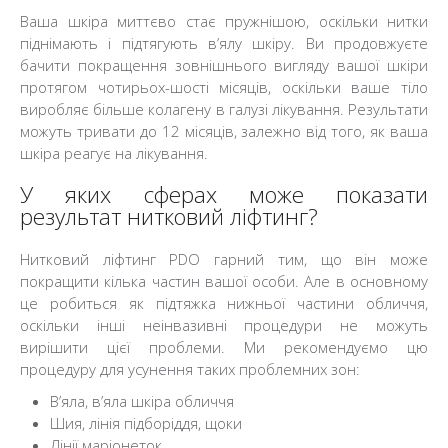
Ваша шкіра миттєво стає пружнішою, оскільки нитки
піднімають і підтягують в’ялу шкіру. Ви продовжуєте
бачити покращення зовнішнього вигляду вашої шкіри
протягом чотирьох-шості місяців, оскільки ваше тіло
виробляє більше колагену в галузі лікування. Результати
можуть тривати до 12 місяців, залежно від того, як ваша
шкіра реагує на лікування.
У яких сферах може показати
результат нитковий ліфтинг?
Нитковий ліфтинг PDO гарний тим, що він може
покращити кілька частин вашої особи. Але в основному
це робиться як підтяжка нижньої частини обличчя,
оскільки інші неінвазивні процедури не можуть
вирішити цієї проблеми. Ми рекомендуємо цю
процедуру для усунення таких проблемних зон:
В’яла, в’яла шкіра обличчя
Шия, лінія підборіддя, щоки
Лінії маріонеток