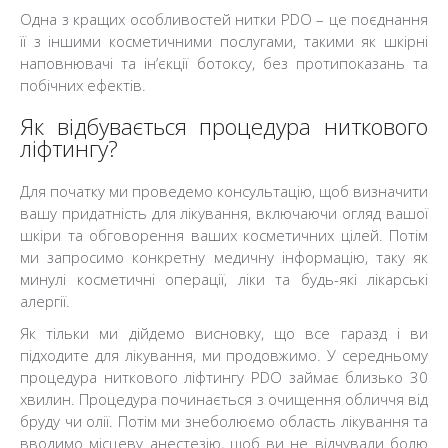
Одна з кращих особливостей нитки PDO – це поєднання
її з іншими косметичними послугами, такими як шкірні
наповнювачі та ін’єкції ботоксу, без протипоказань та
побічних ефектів.
Як відбувається процедура ниткового
ліфтингу?
Для початку ми проведемо консультацію, щоб визначити
вашу придатність для лікування, включаючи огляд вашої
шкіри та обговорення ваших косметичних цілей. Потім
ми запросимо конкретну медичну інформацію, таку як
минулі косметичні операції, ліки та будь-які лікарські
алергії.
Як тільки ми дійдемо висновку, що все гаразд і ви
підходите для лікування, ми продовжимо. У середньому
процедура ниткового ліфтингу PDO займає близько 30
хвилин. Процедура починається з очищення обличчя від
бруду чи олії. Потім ми знеболюємо область лікування та
вводимо місцеву анестезію, щоб ви не відчували болю