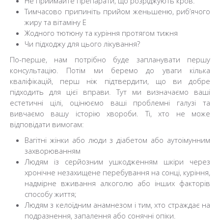
Не приймайте препарати, що розріджують кров.
Тимчасово припиніть прийом женьшеню, риб’ячого
жиру та вітаміну Е
Жодного тютюну та куріння протягом тижня
Чи підходжу для цього лікування?
По-перше, нам потрібно буде запланувати першу
консультацію. Потім ми беремо до уваги кілька
кваліфікацій, перш ніж підтвердити, що ви добре
підходить для цієї вправи. Тут ми визначаємо ваші
естетичні цілі, оцінюємо ваші проблемні галузі та
вивчаємо вашу історію хвороби. Ті, хто не може
відповідати вимогам:
Вагітні жінки або люди з діабетом або аутоімунним
захворюванням
Людям із серйозним ушкодженням шкіри через
хронічне незахищене перебування на сонці, куріння,
надмірне вживання алкоголю або інших факторів
способу життя;
Людям з келоїдним анамнезом і тим, хто страждає на
подразнення, запалення або сонячні опіки.