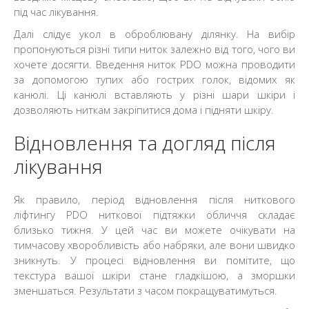
під час лікування.
Далі слідує укол в оброблювану ділянку. На вибір
пропонуються різні типи ниток залежно від того, чого ви
хочете досягти. Введення ниток PDO можна проводити
за допомогою тупих або гострих голок, відомих як
канюлі. Ці канюлі вставляють у різні шари шкіри і
дозволяють ниткам закріпитися дома і підняти шкіру.
Відновлення та догляд після
лікування
Як правило, період відновлення після ниткового
ліфтингу PDO ниткової підтяжки обличчя складає
близько тижня. У цей час ви можете очікувати на
тимчасову хворобливість або набряки, але вони швидко
зникнуть. У процесі відновлення ви помітите, що
текстура вашої шкіри стане гладкішою, а зморшки
зменшаться. Результати з часом покращуватимуться.